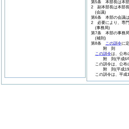
第5条
本部長は本
2
副本部長は本部
(会議)
第6条
本部の会議
2
必要により、専
(事務局)
第7条
本部の事務
(補則)
第8条
この訓令
に
附
則
この訓令
は、公布
附
則
(平成6
この訓令は、公布
附
則
(平成1
この訓令は、平成1