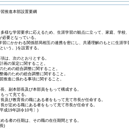
学習推進本部設置要綱
・多様な学習要求に応えるため、生涯学習の観点に立って、家庭、学校
が必要となっている。
学習にかかわる関係部局相互の連携を密にし、共通理解のもとに生涯学
という。)
を設置する。
事項は、次のとおりとする。
計画の策定に関すること。
のための総合調整に関すること。
整備のための総合調整に関すること。
習推進に係わる事項に関すること。
部長、副本部長及び本部員をもって構成する。
をもって充てる。
市長及び教育長の職にある者をもって充て市長が任命する。
市長が定める職にある者をもって充て市長が任命する。
平成19年訓令10号〕)
定める者の任期は、その職の在任期間とする。
長)