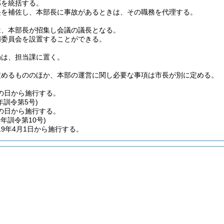
部を統括する。
長を補佐し、本部長に事故があるときは、その職務を代理する。
は、本部長が招集し会議の議長となる。
門委員会を設置することができる。
局は、担当課に置く。
定めるもののほか、本部の運営に関し必要な事項は市長が別に定める。
の日から施行する。
年
訓令第5号)
の日から施行する。
9年
訓令第10号)
9年4月1日から施行する。