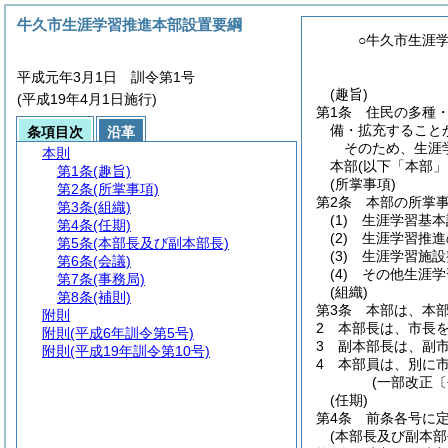
牛久市生涯学習推進本部設置要綱
○牛久市生涯
平成元年3月1日 訓令第1号
(趣旨)
(平成19年4月1日施行)
第1条
住民の多種
備・拡充すること
条項目次
沿革
そのため、生涯
本則
本部
(以下「本部」
第1条
(趣旨)
(所掌事項)
第2条
(所掌事項)
第2条
本部の所掌
第3条
(組織)
(1)
生涯学習基本
第4条
(任期)
(2)
生涯学習推進
第5条
(本部長及び副本部長)
(3)
生涯学習施設
第6条
(会議)
(4)
その他生涯学
第7条
(事務局)
(組織)
第8条
(補則)
第3条
本部は、本
附則
2
本部長は、市長
附則
(平成6年訓令第5号)
3
副本部長は、副
附則
(平成19年訓令第10号)
4
本部員は、別に
(一部改正〔
(任期)
第4条
前条各号に
(本部長及び副本部