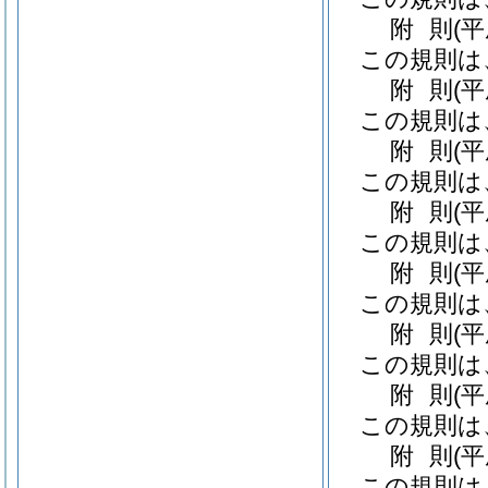
附
則
(
この規則は
附
則
(
この規則は
附
則
(平
この規則は
附
則
(
この規則は
附
則
(
この規則は
附
則
(
この規則は
附
則
(
この規則は
附
則
(
この規則は