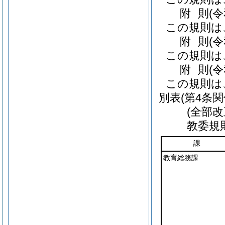
附
則
(
この規則は
附
則
(
この規則は
附
則
(
この規則は
別表
(第4条関
(全部
教委規則
課
教育総務課