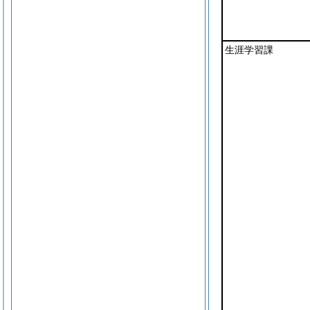
生涯学習課