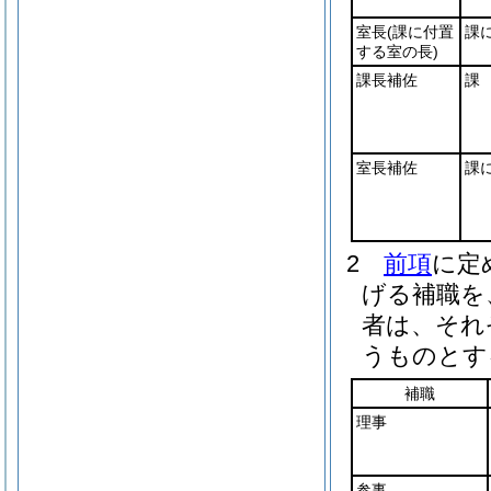
室長
(課に付置
課
する室の長)
課長補佐
課
室長補佐
課
2
前項
に定
げる補職を
者は、それ
うものとす
補職
理事
参事