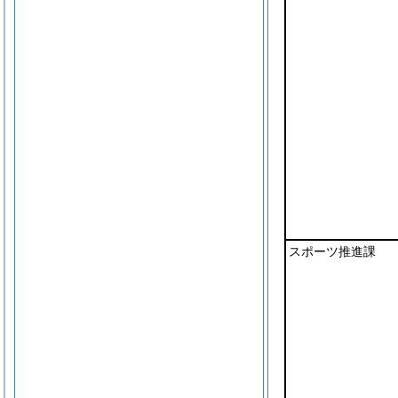
スポーツ推進課