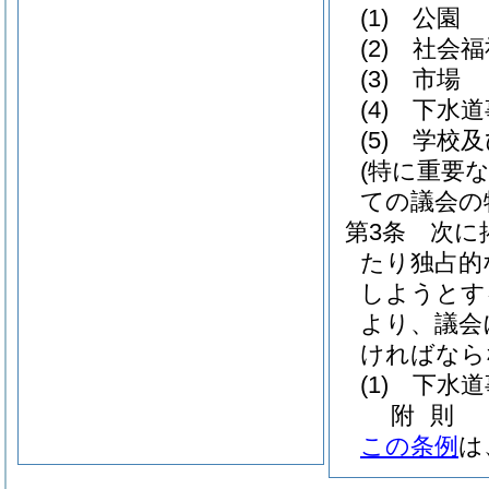
(1)
公園
(2)
社会福
(3)
市場
(4)
下水道
(5)
学校及
(特に重要
ての議会の
第3条
次に
たり独占的
しようとす
より、議会
ければなら
(1)
下水道
附
則
この条例
は