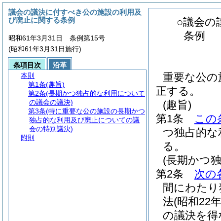
議会の議決に付すべき公の施設の利用及
び廃止に関する条例
○議会の
条例
昭和61年3月31日 条例第15号
(昭和61年3月31日施行)
条項目次
沿革
重要な公の
本則
第1条
(趣旨)
正する。
第2条
(長期かつ独占的な利用について
の議会の議決)
(趣旨)
第3条
(特に重要な公の施設の長期かつ
第1条
この
独占的な利用及び廃止についての議
会の特別議決)
つ独占的な
附則
る。
(長期かつ
第2条
次の
間にわたり
法
(昭和22
の議決を得