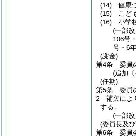
(14)
健康
(15)
こど
(16)
小学
(一部改
106号
号・6年
(謝金)
第4条
委員
(追加〔
(任期)
第5条
委員
2
補欠によ
する。
(一部改
(委員長及び
第6条
委員