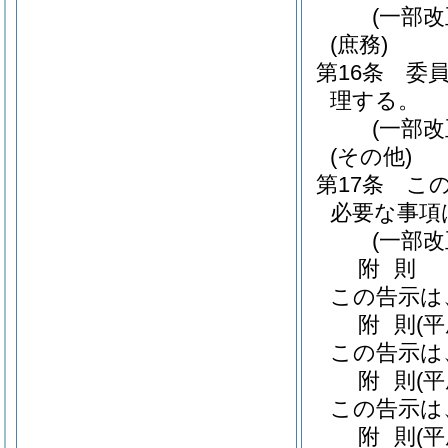
(一部改
(庶務)
第16条
委
理する。
(一部改
(その他)
第17条
こ
必要な事項
(一部改
附
則
この告示は
附
則
(
この告示は
附
則
(
この告示は
附
則
(