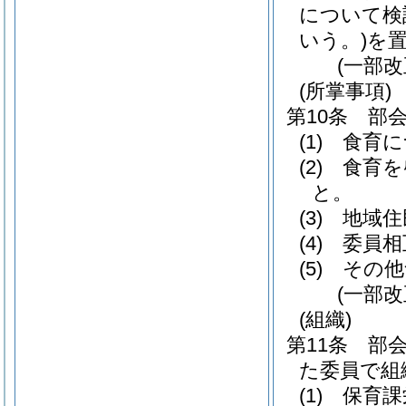
について検
いう。)
を
(一部改
(所掌事項)
第10条
部
(1)
食育に
(2)
食育を
と。
(3)
地域住
(4)
委員相
(5)
その他
(一部改
(組織)
第11条
部
た委員で組
(1)
保育課