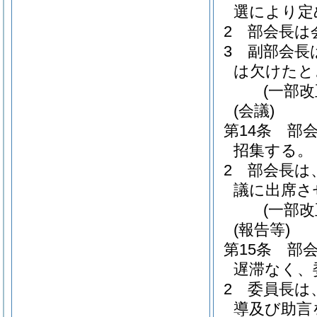
選により定
2
部会長は
3
副部会長
は欠けたと
(一部改
(会議)
第14条
部
招集する。
2
部会長は
議に出席さ
(一部改
(報告等)
第15条
部
遅滞なく、
2
委員長は
導及び助言