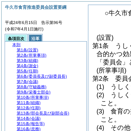
牛久市食育推進委員会設置要綱
○牛久市
平成24年6月15日 告示第96号
(令和7年4月1日施行)
(設置)
条項目次
沿革
第1条
うし
本則
第1条
(設置)
合的かつ効
第2条
(所掌事項)
第3条
(組織)
「委員会」
第4条
(謝金)
(所掌事項)
第5条
(任期)
第6条
(委員長及び副委員長)
第2条
委員
第7条
(会議)
(1)
うしく
第8条
(守秘義務)
第9条
(栄養士部会)
(2)
うしく
第10条
(所掌事項)
こと。
第11条
(組織)
第12条
(任期)
(3)
食育の
第13条
(部会長及び副部会長)
こと。
第14条
(会議)
第15条
(報告等)
(4)
その他
第16条
(庶務)