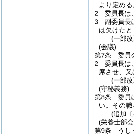
より定める
2
委員長は
3
副委員長
は欠けたと
(一部改
(会議)
第7条
委員
2
委員長は
席させ、又
(一部改
(守秘義務)
第8条
委員
い。
その職
(追加〔
(栄養士部会
第9条
うし