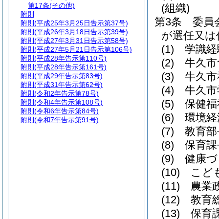
第17条
(その他)
(組織)
附則
第3条
委員
附則
(平成25年3月25日告示第37号)
附則
(平成26年3月18日告示第39号)
が選任又は
附則
(平成27年3月31日告示第58号)
(1)
学識経
附則
(平成27年5月21日告示第106号)
附則
(平成28年告示第110号)
(2)
牛久市
附則
(平成28年告示第161号)
(3)
牛久市
附則
(平成29年告示第83号)
附則
(平成31年告示第62号)
(4)
牛久市
附則
(令和2年告示第78号)
(5)
保健福
附則
(令和4年告示第108号)
附則
(令和6年告示第84号)
(6)
環境経
附則
(令和7年告示第91号)
(7)
教育部
(8)
保育課
(9)
健康づ
(10)
こど
(11)
農業
(12)
教育
(13)
保育