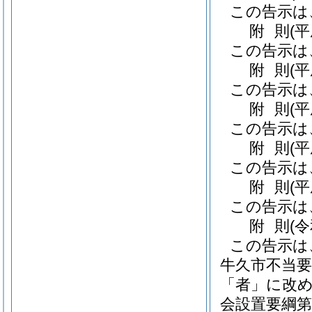
この告示は
附
則
(
この告示は
附
則
(
この告示は
附
則
(
この告示は
附
則
(
この告示は
附
則
(
この告示は
附
則
(
この告示は
牛久市不当
「者」に改め
会設置要綱第