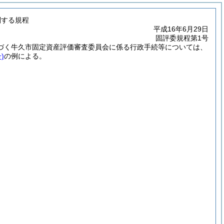
関する規程
平成16年6月29日
固評委規程第1号
づく牛久市固定資産評価審査委員会に係る行政手続等については、
)
の例による。