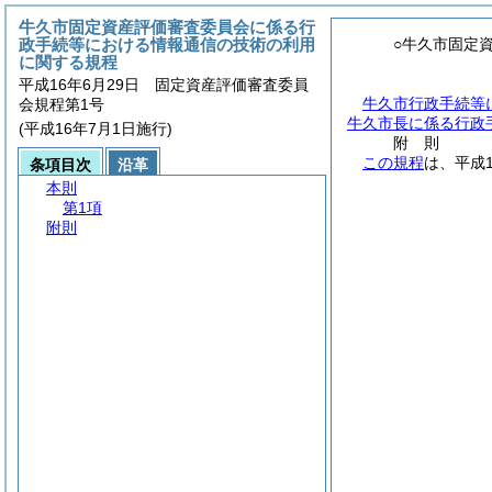
牛久市固定資産評価審査委員会に係る行
政手続等における情報通信の技術の利用
○牛久市固定
に関する規程
平成16年6月29日 固定資産評価審査委員
牛久市行政手続等
会規程第1号
牛久市長に係る行政
(平成16年7月1日施行)
附
則
この規程
は、平成
条項目次
沿革
本則
第1項
附則