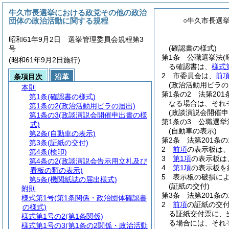
牛久市長選挙における政党その他の政治
団体の政治活動に関する規程
○牛久市長選
昭和61年9月2日 選挙管理委員会規程第3
(確認書の様式)
号
第1条
公職選挙法
(
(昭和61年9月2日施行)
る確認書は、
様式
2
市委員会は、
前
条項目次
沿革
(政治活動用ビラの
本則
第1条の2
法第20
第1条
(確認書の様式)
なる場合は、それぞ
第1条の2
(政治活動用ビラの届出)
(政談演説会開催申
第1条の3
(政談演説会開催申出書の様
第1条の3
公職選挙
式)
(自動車の表示)
第2条
(自動車の表示)
第2条
法第201条
第3条
(証紙の交付)
2
前項
の表示板は
第4条
(検印)
3
第1項
の表示板は
第4条の2
(政談演説会告示用立札及び
4
第1項
の表示板を
看板の類の表示)
5
表示板の破損に
第5条
(機関紙誌の届出様式)
(証紙の交付)
附則
第3条
法第201条
様式第1号
(第1条関係・政治団体確認書
2
前項
の証紙の交
の様式)
る証紙交付票に、
様式第1号の2
(第1条関係)
る場合には、それぞ
様式第1号の3
(第1条の2関係・政治活動