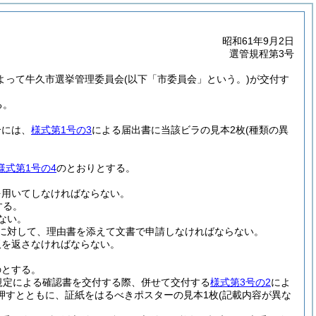
昭和61年9月2日
選管規程第3号
によって牛久市選挙管理委員会
(以下「市委員会」という。)
が交付す
る。
合には、
様式第1号の3
による届出書に当該ビラの見本2枚
(種類の異
様式第1号の4
のとおりとする。
を用いてしなければならない。
する。
ない。
に対して、理由書を添えて文書で申請しなければならない。
板を返さなければならない。
のとする。
規定による確認書を交付する際、併せて交付する
様式第3号の2
によ
押すとともに、証紙をはるべきポスターの見本1枚
(記載内容が異な