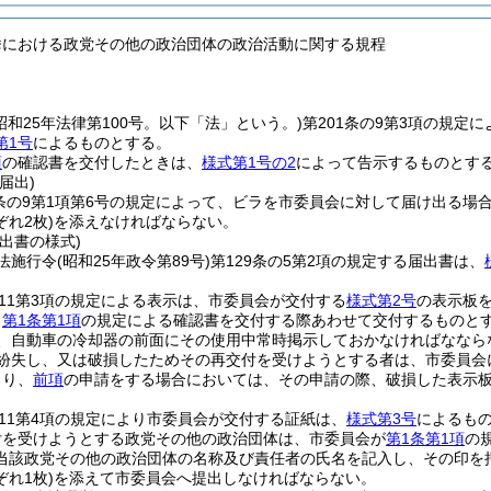
挙における政党その他の政治団体の政治活動に関する規程
昭和25年法律第100号。以下「法」という。)
第201条の9第3項の規定
第1号
によるものとする。
項
の確認書を交付したときは、
様式第1号の2
によって告示するものとす
届出)
1条の9第1項第6号の規定によって、ビラを市委員会に対して届け出る場
れ2枚)
を添えなければならない。
出書の様式)
法施行令
(昭和25年政令第89号)
第129条の5第2項の規定する届出書は、
の11第3項の規定による表示は、市委員会が交付する
様式第2号
の表示板
、
第1条第1項
の規定による確認書を交付する際あわせて交付するものと
、自動車の冷却器の前面にその使用中常時掲示しておかなければななら
紛失し、又は破損したためその再交付を受けようとする者は、市委員会
より、
前項
の申請をする場合においては、その申請の際、破損した表示
の11第4項の規定により市委員会が交付する証紙は、
様式第3号
によるも
付を受けようとする政党その他の政治団体は、市委員会が
第1条第1項
の
当該政党その他の政治団体の名称及び責任者の氏名を記入し、その印を
れ1枚)
を添えて市委員会へ提出しなければならない。