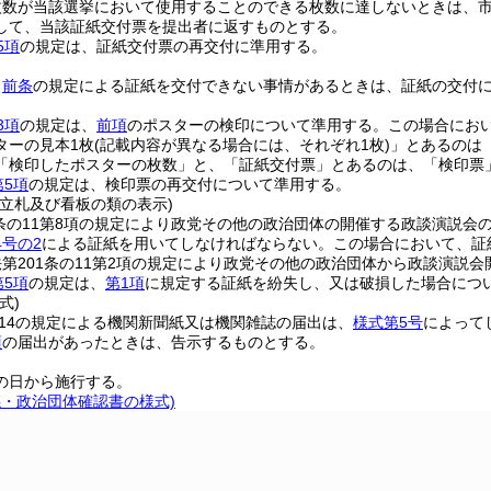
枚数が当該選挙において使用することのできる枚数に達しないときは、
して、当該証紙交付票を提出者に返すものとする。
5項
の規定は、証紙交付票の再交付に準用する。
、
前条
の規定による証紙を交付できない事情があるときは、証紙の交付
3項
の規定は、
前項
のポスターの検印について準用する。
この場合にお
ターの見本1枚
(記載内容が異なる場合には、それぞれ1枚)
」とあるのは
「検印したポスターの枚数」と、「証紙交付票」とあるのは、「検印票
第5項
の規定は、検印票の再交付について準用する。
用立札及び看板の類の表示)
1条の11第8項の規定により政党その他の政治団体の開催する政談演説
4号の2
による証紙を用いてしなければならない。
この場合において、証
第201条の11第2項の規定により政党その他の政治団体から政談演説
第5項
の規定は、
第1項
に規定する証紙を紛失し、又は破損した場合につ
式)
の14の規定による機関新聞紙又は機関雑誌の届出は、
様式第5号
によって
項
の届出があったときは、告示するものとする。
の日から施行する。
係・政治団体確認書の様式)