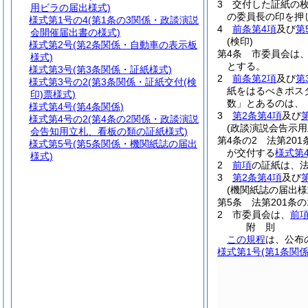
3
交付した証紙の
用ビラの届出様式)
の委員長の印を押
様式第1号の4
(第1条の3関係・政談演説
4
前条第4項
及び
第
会開催届出書の様式)
(検印)
様式第2号
(第2条関係・自動車の表示板
第4条
市委員会は
様式)
とする。
様式第3号
(第3条関係・証紙様式)
2
前条第2項
及び
第
様式第3号の2
(第3条関係・証紙交付(検
紙をはるべきポス
印)票様式)
数」とあるのは、
様式第4号
(第4条関係)
3
第2条第4項
及び
様式第4号の2
(第4条の2関係・政談演説
(政談演説会告示
会告知用立札、看板の類の証紙様式)
第4条の2
法第20
様式第5号
(第5条関係・機関紙誌の届出
が交付する
様式第
様式)
2
前項
の証紙は、法
3
第2条第4項
及び
(機関紙誌の届出様
第5条
法第201条
2
市委員会は、
前
附
則
この規程
は、公布
様式第1号
(第1条関