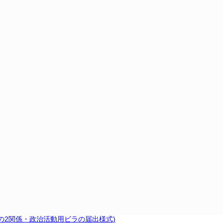
条の2関係・政治活動用ビラの届出様式)