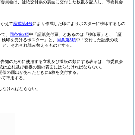
市委員会は、証紙交付票の裏面に交付した枚数を記入し、市委員会
にかえて
様式第4号
により作成した印によりポスターに検印するもの
いて、
同条第2項
中「証紙交付票」とあるのは「検印票」と、「証
「検印を受けるポスター」と、
同条第3項
中「交付した証紙の枚
」と、それぞれ読み替えるものとする。
会の告知のために使用する立札及び看板の類にする表示は、市委員会
紙は立札及び看板の類の表面にはらなければならない。
会開催の届出があったときに5枚を交付する。
いて準用する。
しなければならない。