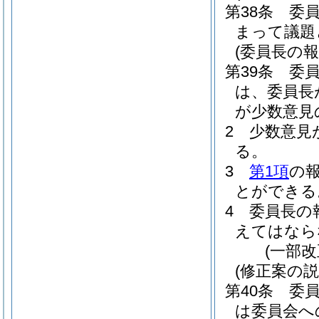
第38条
委
まって議題
(委員長の
第39条
委
は、委員長
が少数意見
2
少数意見
る。
3
第1項
の
とができる
4
委員長の
えてはなら
(一部改
(修正案の説
第40条
委
は委員会へ