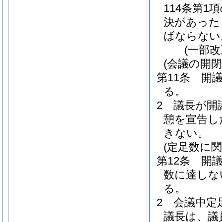
114条第
決があった
ばならない
(一部改
(会議の開閉
第11条
開
る。
2
議長が開
憩を宣告し
きない。
(定足数に関
第12条
開
数に達しな
る。
2
会議中定
議長は、議