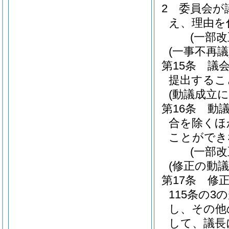
2
委員会が
え、理由を
(一部改
(一事不再議
第15条
議
提出するこ
(動議成立
第16条
動
合を除くほ
ことができ
(一部改
(修正の動議
第17条
修
115条の
し、その他
して、議長