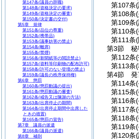
第147条
(議員の辞職)
第107条
第148条
(資格決定の要求)
第108条
第149条
(資格決定の審査)
第150条
(決定書の交付)
第109条
第5章
規律
第110条
第151条
(品位の尊重)
第152条
(携帯品)
第111条
第153条
(議事妨害の禁止)
第154条
(離席)
第3節
秘
第155条
(禁煙)
第112条
第156条
(新聞紙等の閲読禁止)
第157条
(資料等印刷物の配布許可)
第113条
第158条
(許可のない登壇の禁止)
第4節
発
第159条
(議長の秩序保持権)
第6章
懲罰
第114条
第160条
(懲罰動議の提出)
第115条
第161条
(懲罰動議の審査)
第162条
(戒告又は陳謝の方法)
第116条
第163条
(出席停止の期間)
第117条
第164条
(出席停止期間中出席した
ときの措置)
第118条
第165条
(懲罰の宣告)
第7章
議員の派遣
第119条
第166条
(議員の派遣)
第120条
第8章
補則