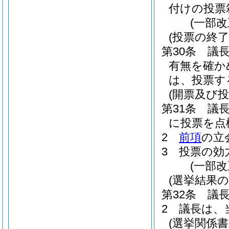
付けの投票
(一部改
(投票の終了
第30条
議
有無を確か
は、投票す
(開票及び投
第31条
議
に投票を点
2
前項
の立
3
投票の効
(一部改
(選挙結果の
第32条
議
2
議長は、
(選挙関係書