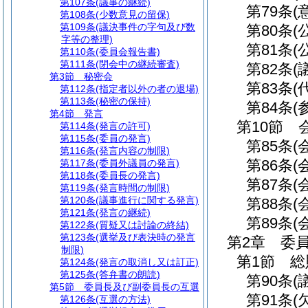
第107条
(議事の継続)
第79条
(
第108条
(少数意見の留保)
第109条
(議決事件の字句及び数
第80条
(
字等の整理)
第81条
(
第110条
(委員会報告書)
第111条
(閉会中の継続審査)
第82条
(
第3節
秘密会
第83条
(
第112条
(指定者以外の者の退場)
第113条
(秘密の保持)
第84条
(
第4節
発言
第10節
第114条
(発言の許可)
第115条
(委員の発言)
第85条
(
第116条
(発言内容の制限)
第86条
(
第117条
(委員外議員の発言)
第118条
(委員長の発言)
第87条
(
第119条
(発言時間の制限)
第120条
(議事進行に関する発言)
第88条
(
第121条
(発言の継続)
第89条
(
第122条
(質疑又は討論の終結)
第123条
(選挙及び表決時の発言
第2章
委
制限)
第1節
総
第124条
(発言の取消し又は訂正)
第125条
(答弁書の朗読)
第90条
(
第5節
委員長及び副委員長の互選
第91条
(
第126条
(互選の方法)