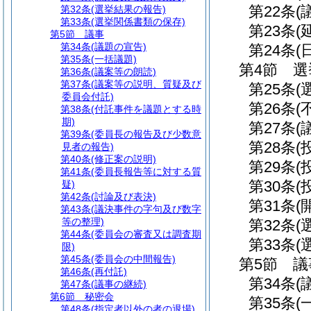
第22条
(
第32条
(選挙結果の報告)
第33条
(選挙関係書類の保存)
第23条
(
第5節
議事
第34条
(議題の宣告)
第24条
(
第35条
(一括議題)
第4節
選
第36条
(議案等の朗読)
第37条
(議案等の説明、質疑及び
第25条
(
委員会付託)
第26条
(
第38条
(付託事件を議題とする時
期)
第27条
(
第39条
(委員長の報告及び少数意
第28条
(
見者の報告)
第40条
(修正案の説明)
第29条
(
第41条
(委員長報告等に対する質
第30条
(
疑)
第42条
(討論及び表決)
第31条
(
第43条
(議決事件の字句及び数字
等の整理)
第32条
(
第44条
(委員会の審査又は調査期
第33条
(
限)
第45条
(委員会の中間報告)
第5節
議
第46条
(再付託)
第34条
(
第47条
(議事の継続)
第6節
秘密会
第35条
(
第48条
(指定者以外の者の退場)