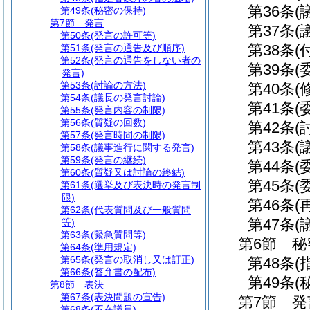
第36条
(
第49条
(秘密の保持)
第7節
発言
第37条
(
第50条
(発言の許可等)
第38条
(
第51条
(発言の通告及び順序)
第52条
(発言の通告をしない者の
第39条
(
発言)
第53条
(討論の方法)
第40条
(
第54条
(議長の発言討論)
第41条
(
第55条
(発言内容の制限)
第56条
(質疑の回数)
第42条
(
第57条
(発言時間の制限)
第43条
(
第58条
(議事進行に関する発言)
第59条
(発言の継続)
第44条
(
第60条
(質疑又は討論の終結)
第45条
(
第61条
(選挙及び表決時の発言制
限)
第46条
(
第62条
(代表質問及び一般質問
第47条
(
等)
第63条
(緊急質問等)
第6節
秘
第64条
(準用規定)
第65条
(発言の取消し又は訂正)
第48条
(
第66条
(答弁書の配布)
第49条
(
第8節
表決
第67条
(表決問題の宣告)
第7節
発
第68条
(不在議員)