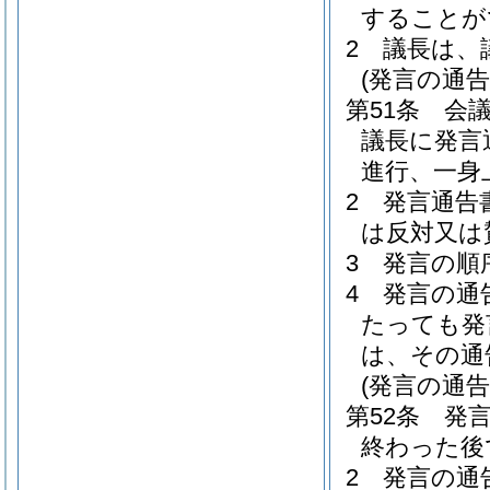
することが
2
議長は、
(発言の通告
第51条
会
議長に発言
進行、一身
2
発言通告
は反対又は
3
発言の順
4
発言の通
たっても発
は、その通
(発言の通
第52条
発
終わった後
2
発言の通