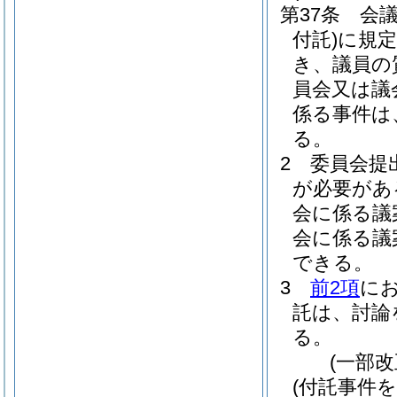
第37条
会
付託)
に規
き、議員の
員会又は議
係る事件は
る。
2
委員会提
が必要があ
会に係る議
会に係る議
できる。
3
前2項
に
託は、討論
る。
(一部改
(付託事件