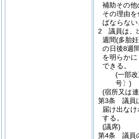
補助その他
その理由を
ばならない
2
議員は、
週間
(多胎
の日後8週
を明らかに
できる。
(一部改
号〕)
(宿所又は連
第3条
議員
届け出なけ
する。
(議席)
第4条
議員