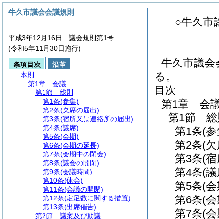
牛久市議会会議規則
○牛久市
平成3年12月16日 議会規則第1号
(令和5年11月30日施行)
牛久市議会
条項目次
沿革
る。
本則
第1章
会議
目次
第1節
総則
第1条
(参集)
第1章
会
第2条
(欠席の届出)
第1節
総
第3条
(宿所又は連絡所の届出)
第4条
(議席)
第1条
(参
第5条
(会期)
第2条
(
第6条
(会期の延長)
第7条
(会期中の閉会)
第3条
(
第8条
(議会の開閉)
第4条
(議
第9条
(会議時間)
第10条
(休会)
第5条
(会
第11条
(会議の開閉)
第6条
(
第12条
(定足数に関する措置)
第13条
(出席催告)
第7条
(
第2節
議案及び動議