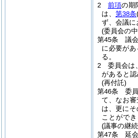
2
前項
の期
は、
第38条
ず、会議に
(委員会の中
第45条
議
に必要があ
る。
2
委員会は
があると認
(再付託)
第46条
委
て、なお審
は、更にそ
ことができ
(議事の継続
第47条
延