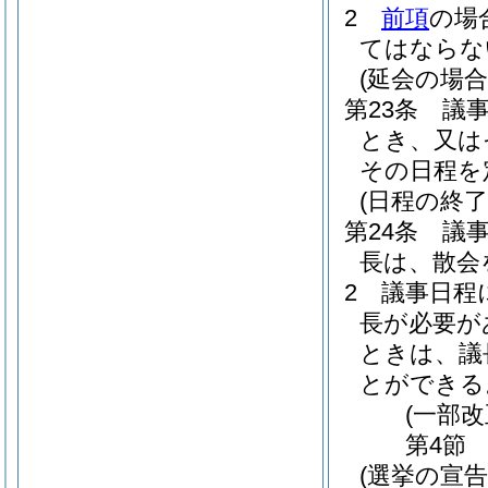
2
前項
の場
てはならな
(延会の場合
第23条
議
とき、又は
その日程を
(日程の終了
第24条
議
長は、散会
2
議事日程
長が必要が
ときは、議
とができる
(一部改
第4節
(選挙の宣告