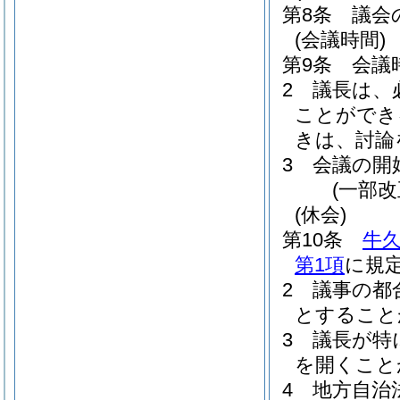
第8条
議会
(会議時間)
第9条
会議
2
議長は、
ことができ
きは、討論
3
会議の開
(一部改
(休会)
第10条
牛
第1項
に規
2
議事の都
とすること
3
議長が特
を開くこと
4
地方自治