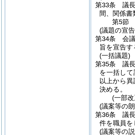
第33条
議
間、関係書
第5節
(議題の宣告
第34条
会
旨を宣告す
(一括議題)
第35条
議
を一括して
以上から異
決める。
(一部改
(議案等の朗
第36条
議
件を職員を
(議案等の