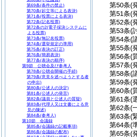
第50条
(
第69条
(条件の禁止)
第70条
(起立等による表決)
第51条
(
第71条
(投票による表決)
第52条
(
第72条
(記名投票)
第72条の2
(電子採決システムに
第53条
(
よる投票)
第54条
(
第73条
(無記名投票)
第74条
(選挙規定の準用)
第55条
(
第75条
(表決の訂正)
第76条
(簡易表決)
第56条
(
第77条
(表決の順序)
第57条
(
第9節
公聴会及び参考人
第78条
(公聴会開催の手続)
第58条
(
第79条
(意見を述べようとする者
第59条
(
の申出)
第80条
(公述人の決定)
第60条
(
第81条
(公述人の発言)
第61条
(
第82条
(議員と公述人の質疑)
第83条
(代理人又は文書による意
第62条
(
見の陳述)
第63条
(
第84条
(参考人)
第10節
会議録
第64条
(
第85条
(会議録の記載事項)
第86条
(会議録の配布)
第65条
(