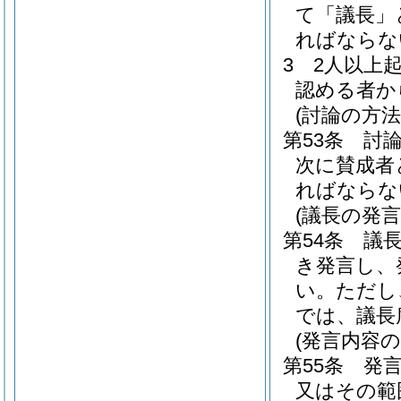
て「議長」
ればならな
3
2人以上
認める者か
(討論の方法
第53条
討
次に賛成者
ればならな
(議長の発言
第54条
議
き発言し、
い。
ただし
では、議長
(発言内容の
第55条
発
又はその範