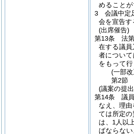
めることが
3
会議中定
会を宣告す
(出席催告)
第13条
法
在する議員
者について
をもって行
(一部改
第2節
(議案の提出
第14条
議
なえ、理由
ては所定の
は、1人以
ばならない