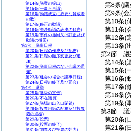
第14条
(議案の提出)
第8条
(
第15条
(一事不再議)
第9条
(会
第16条
(動議成立に必要な賛成者
の数)
第10条
(
第17条
(修正の動議)
第11条
(
第18条
(先決動議の表決の順序)
第19条
(事件の撤回又は訂正及び
第12条
(
動議の撤回)
第13条
(
第3節
議事日程
第20条
(日程の作成及び配布)
第2節
議
第21条
(日程の順序変更及び追
第14条
(
加)
第22条
(議事日程のない会議の通
第15条
(
知)
第23条
(延会の場合の議事日程)
第16条
(
第24条
(日程の終了及び延会)
第17条
(
第4節
選挙
第25条
(選挙の宣告)
第18条
(
第26条
(不在議員)
第19条
(
第27条
(議場の出入口閉鎖)
第28条
(投票用紙の配布及び投票
第3節
議
箱の点検)
第20条
(
第29条
(投票)
第30条
(投票の終了)
第21条
(
第31条
(開票及び投票の効力)