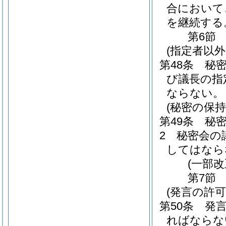
合において
を継続する
第6節
(指定者以外
第48条
秘
び議長の指
ならない。
(秘密の保持
第49条
秘
2
秘密会の
してはなら
(一部改
第7節
(発言の許可
第50条
発
ればならな