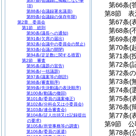
第87条
(会議録に掲載しない事
第66条
(
項)
第88条
(会議録署名議員)
第8節
表
第89条
(会議録の保存年限)
第67条
(
第2章
委員会
第1節
総則
第68条
(
第90条
(議長への通知)
第69条
(
第91条
(欠席の届出)
第92条
(会議中の委員会の禁止)
第70条
(
第93条
(会議の開閉)
第71条
(
第94条
(定足数に関する措置)
第2節
審査
第72条
(
第95条
(議題の宣告)
第96条
(一括議題)
第72条の
第97条
(議案等の朗読)
第73条
(
第98条
(審査順序)
第99条
(先決動議の表決順序)
第74条
(
第100条
(動議の撤回)
第75条
(
第101条
(委員の議案修正)
第102条
(分科会又は小委員会)
第76条
(
第103条
(連合審査会)
第77条
(
第104条
(証人出頭又は記録提出
の要求)
第9節
公
第105条
(所管事務等の調査)
第78条
(
第106条
(委員の派遣)