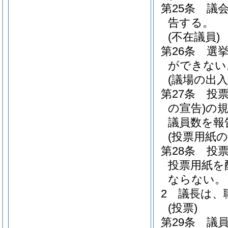
第25条
議
告する。
(不在議員)
第26条
選
ができない
(議場の出入
第27条
投
の宣告)
の
議員数を報
(投票用紙
第28条
投
投票用紙を
ならない。
2
議長は、
(投票)
第29条
議