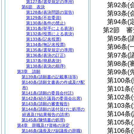
第127条
(選挙規定の準用)
第92条
(
第6節
表決
第93条
(
第128条
(表決問題の宣告)
第129条
(不在委員)
第94条
(
第130条
(条件の禁止)
第131条
(挙手による表決)
第2節
審
第132条
(投票による表決)
第95条
(
第133条
(記名投票)
第134条
(無記名投票)
第96条
(
第135条
(選挙規定の準用)
第97条
(
第136条
(表決の訂正)
第137条
(簡易表決)
第98条
(
第138条
(表決の順序)
第99条
(
第3章
請願
第139条
(請願書の記載事項等)
第100条
第140条
(請願文書表の作成及び配
第101条
布)
第141条
(請願の委員会付託)
第102条
第142条
(紹介議員の委員会出席)
第143条
(請願の審査報告)
第103条
第144条
(請願の送付並びに処理の
第104条
経過及び結果報告の請求)
第145条
(陳情書の処理)
第105条
第4章
辞職及び資格の決定
第106条
第146条
(議長及び副議長の辞職)