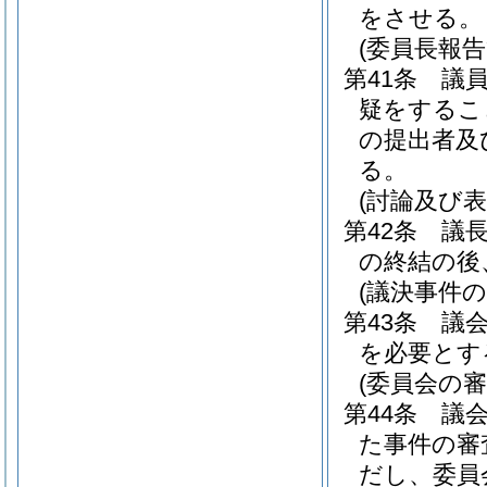
をさせる。
(委員長報
第41条
議
疑をするこ
の提出者及
る。
(討論及び表
第42条
議
の終結の後
(議決事件
第43条
議
を必要とす
(委員会の
第44条
議
た事件の審
だし、委員