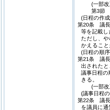
(一部改
第3節
(日程の作成
第20条
議
等を記載し
ただし、や
かえること
(日程の順
第21条
議
出されたと
議事日程の
きる。
(一部改
(議事日程
第22条
議
を議員に通