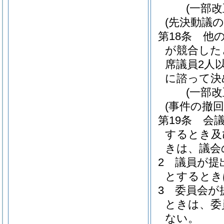
(一部改
(先決動議の
第18条
他
が競合した
席議員2人
に諮って決
(一部改
(事件の撤
第19条
会
するとき及
きは、議会
2
議員が提
とするとき
3
委員会が
ときは、委
ない。