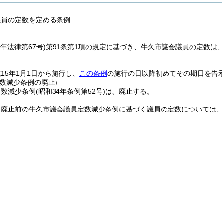
議員の定数を定める条例
2年法律第67号)
第91条第1項の規定に基づき、牛久市議会議員の定数は、
15年1月1日から施行し、
この条例
の施行の日以降初めてその期日を告
数減少条例の廃止)
定数減少条例
(昭和34年条例第52号)
は、廃止する。
る廃止前の牛久市議会議員定数減少条例に基づく議員の定数については