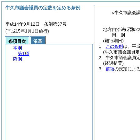
牛久市議会議員の定数を定める条例
○牛久市議会
平成14年9月12日 条例第37号
地方自治法
(昭和2
(平成15年1月1日施行)
附
則
(施行期日)
条項目次
沿革
1
この条例
は、平成
本則
(牛久市議会議員定
第1項
2
牛久市議会議員
附則
(経過措置)
3
前項
の規定によ