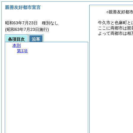
親善友好都市宣言
○親善友好都
牛久市と色麻町と
昭和63年7月23日 種別なし
ここに両都市は親
(昭和63年7月23日施行)
よって両都市は相
条項目次
沿革
本則
第1項