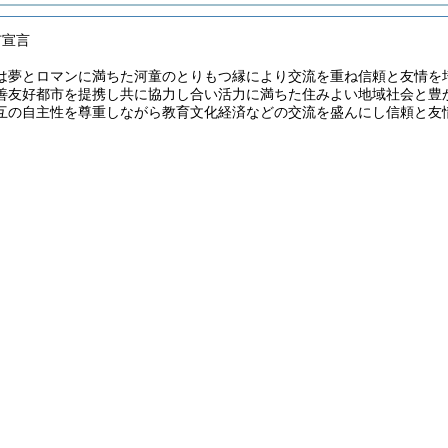
市宣言
は夢とロマンに満ちた河童のとりもつ縁により交流を重ね信頼と友情を
善友好都市を提携し共に協力し合い活力に満ちた住みよい地域社会と豊
互の自主性を尊重しながら教育文化経済などの交流を盛んにし信頼と友